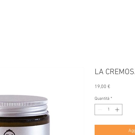
mpany
Home
Fabio's
Opera74
Prodotti
Shop
Blo
LA CREMOS
Prezzo
19,00 €
Quantità
*
Agg