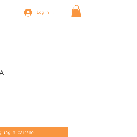
g
Log In
A
iungi al carrello