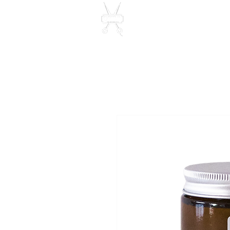
OPERA74 -
Grooming Co